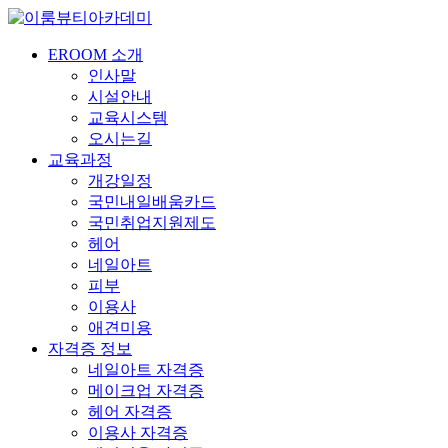
EROOM 소개
인사말
시설안내
교육시스템
오시는길
교육과정
개강일정
국민내일배움카드
국민취업지원제도
헤어
네일아트
피부
이용사
애견미용
자격증 정보
네일아트 자격증
메이크업 자격증
헤어 자격증
이용사 자격증